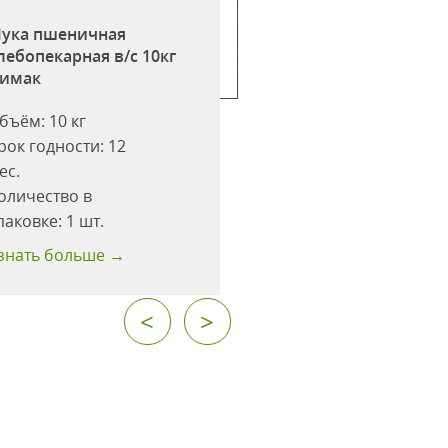
ука пшеничная
Мука пшеничная
лебопекарная в/с 10кг
хлебопекарная в/с
имак
Лимак
бъём:
10 кг
Объём:
5 кг
рок годности:
12
Срок годности:
12
ес.
мес.
оличество в
Количество в
паковке:
1 шт.
упаковке:
1 шт.
знать больше →
Узнать больше →
<
>