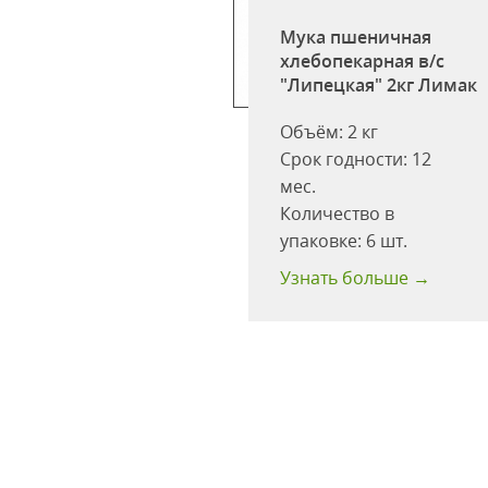
Мука пшеничная
хлебопекарная в/с
всяная с
"Липецкая" 2кг Лимак
ом (694) вар/пак
 Увелка (Россия)
Объём:
2 кг
одство:
ООО
Срок годности:
12
с"
мес.
:
40
Количество в
одности:
12
упаковке:
6 шт.
 больше →
Узнать больше →