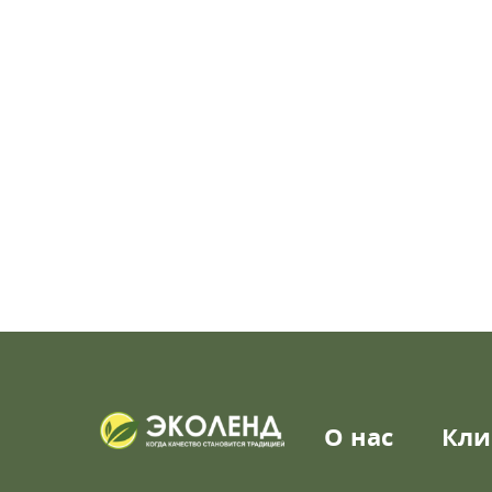
О нас
Кли