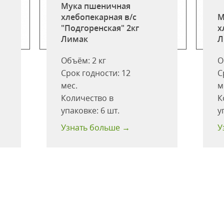
Мука пшеничная
хлебопекарная в/с
М
"Подгоренская" 2кг
х
Лимак
Л
Объём:
2 кг
О
Срок годности:
12
С
мес.
м
Количество в
К
упаковке:
6 шт.
у
Узнать больше →
У