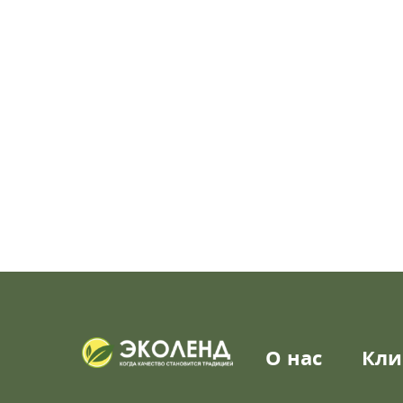
О нас
Кли