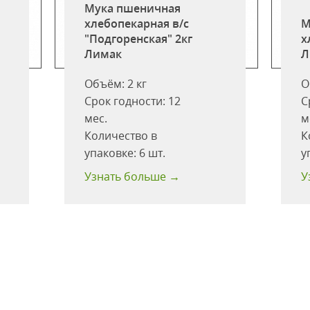
Мука пшеничная
хлебопекарная в/с
М
"Подгоренская" 2кг
х
Лимак
Л
Объём:
2 кг
О
Срок годности:
12
С
мес.
м
Количество в
К
упаковке:
6 шт.
у
Узнать больше →
У