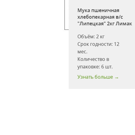
Мука пшеничная
хлебопекарная в/с
всяная с
"Липецкая" 2кг Лимак
ом (694) вар/пак
 Увелка (Россия)
Объём:
2 кг
одство:
ООО
Срок годности:
12
с"
мес.
:
40
Количество в
одности:
12
упаковке:
6 шт.
 больше →
Узнать больше →