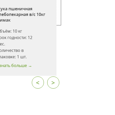
ука пшеничная
Мука пшеничная
лебопекарная в/с 10кг
хлебопекарная в/с
имак
Лимак
бъём:
10 кг
Объём:
5 кг
рок годности:
12
Срок годности:
12
ес.
мес.
оличество в
Количество в
паковке:
1 шт.
упаковке:
1 шт.
знать больше →
Узнать больше →
<
>