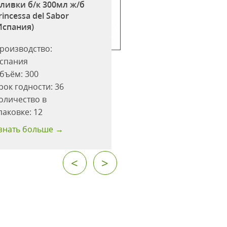
ливки б/к 300мл ж/б
Оливки с/к 300мл
rincessa del Sabor
Принцесса вкуса
Испания)
(Испания)
роизводство:
Производство:
спания
Испания
бъём:
300
Объём:
300
рок годности:
36
Срок годности:
36
оличество в
Количество в
паковке:
12
упаковке:
12
знать больше →
Узнать больше →
<
>