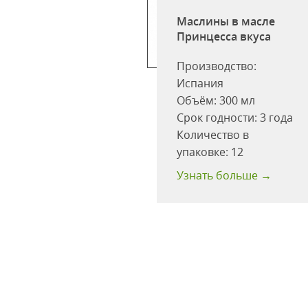
Маслины в масле
Принцесса вкуса
 гигантские
Производство:
ь 270г ст/б
Испания
o (Испания)
Объём:
300 мл
одности:
36 мес
Срок годности:
3 года
ство в
Количество в
ке:
12 шт
упаковке:
12
 больше →
Узнать больше →