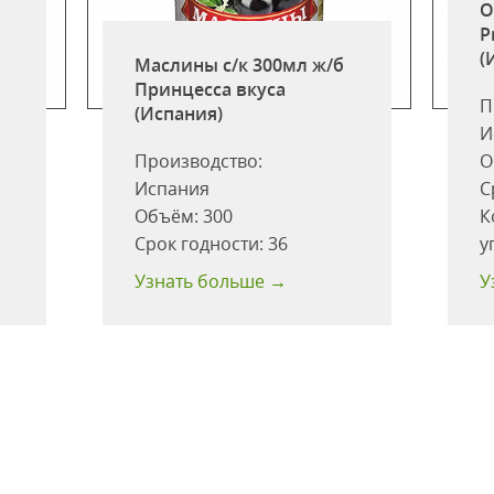
О
P
(
Маслины с/к 300мл ж/б
Принцесса вкуса
П
(Испания)
И
Производство:
О
Испания
С
Объём:
300
К
Срок годности:
36
у
Узнать больше →
У