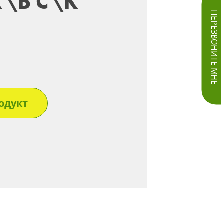
\Б С\К
ПЕРЕЗВОНИТЕ МНЕ
одукт