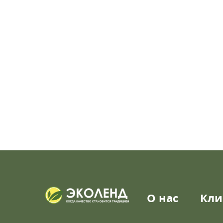
О нас
Кли