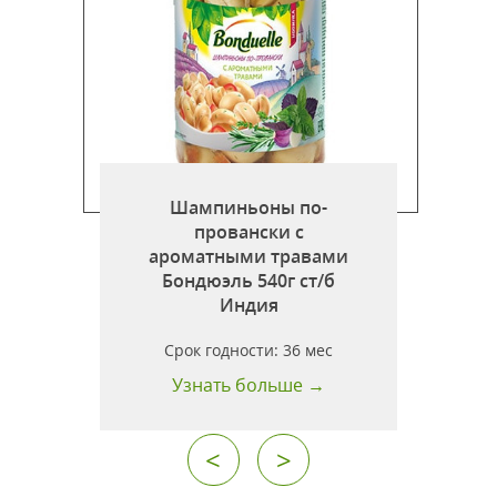
Шампиньоны по-
провански с
ароматными травами
Бондюэль 540г ст/б
й
Индия
т
Срок годности:
36 мес
Узнать больше →
<
>