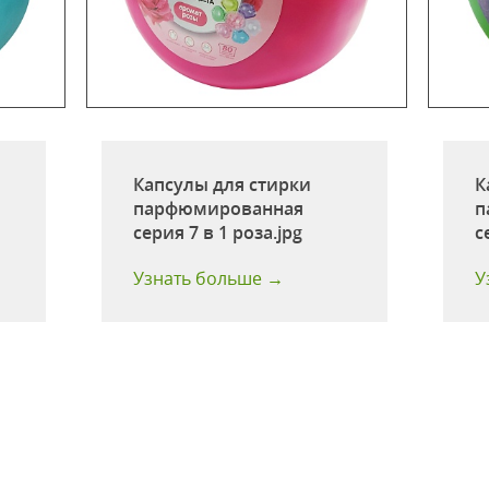
Капсулы для стирки
К
парфюмированная
п
серия 7 в 1 роза.jpg
с
Узнать больше →
У