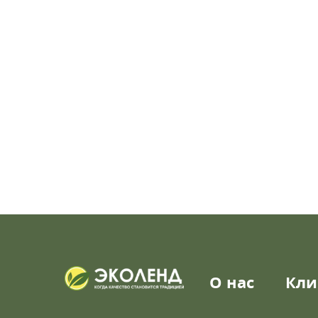
О нас
Кли