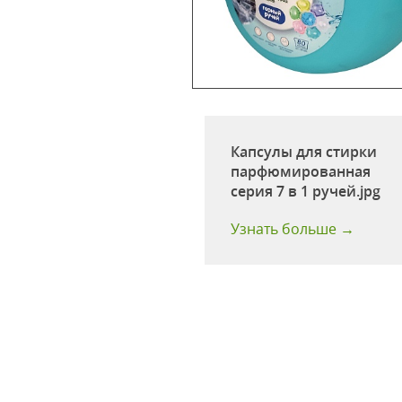
ы для стирки 3 в 1
Капсулы для стирки
) 35 шт
парфюмированная
серия 7 в 1 ручей.jpg
:
35 шт
 больше →
Узнать больше →