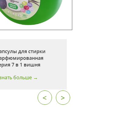
апсулы для стирки
Капсулы для стир
арфюмированная
микс ароматов №2
ерия 7 в 1 вишня
шт
знать больше →
Узнать больше →
<
>