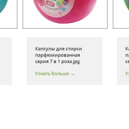
Капсулы для стирки
К
парфюмированная
п
серия 7 в 1 роза.jpg
с
Узнать больше →
У