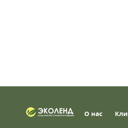
О нас
Кли