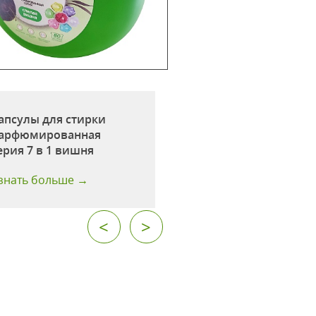
апсулы для стирки
Капсулы для стир
арфюмированная
микс ароматов №2
ерия 7 в 1 вишня
шт
знать больше →
Узнать больше →
<
>