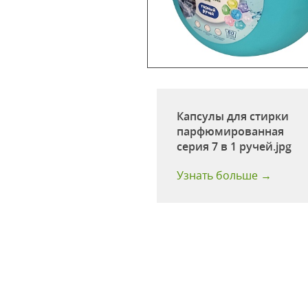
ы для стирки 3 в 1
Капсулы для стирки
) 35 шт
парфюмированная
серия 7 в 1 ручей.jpg
:
35 шт
 больше →
Узнать больше →