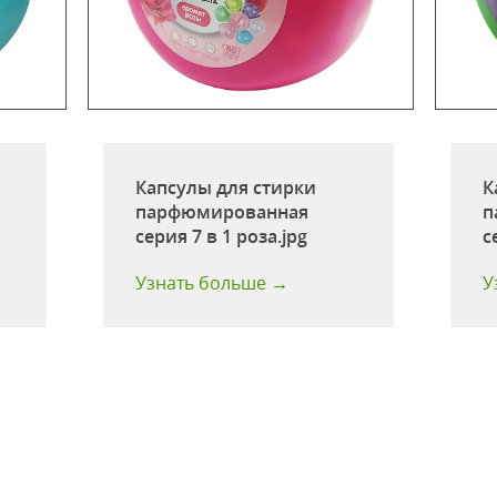
Капсулы для стирки
К
парфюмированная
п
серия 7 в 1 роза.jpg
с
Узнать больше →
У