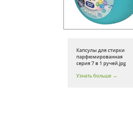
ы для стирки 3 в 1
Капсулы для стирки
) 35 шт
парфюмированная
серия 7 в 1 ручей.jpg
:
35 шт
 больше →
Узнать больше →