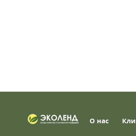
О нас
Кли