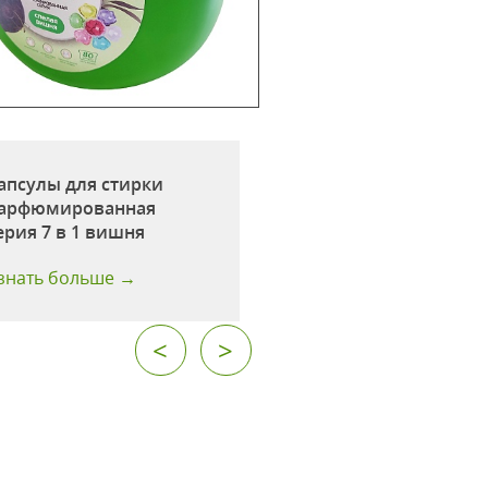
апсулы для стирки
Капсулы для стир
арфюмированная
микс ароматов №2
ерия 7 в 1 вишня
шт
знать больше →
Узнать больше →
<
>