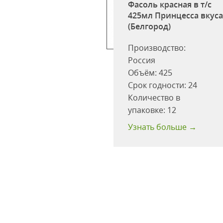
Фасоль красная в т/с
425мл Принцесса вкус
(Белгород)
Производство:
Россия
Объём:
425
ь белая Бондюэль
Срок годности:
24
\б Польша
Количество в
одности:
48 мес
упаковке:
12
 больше →
Узнать больше →