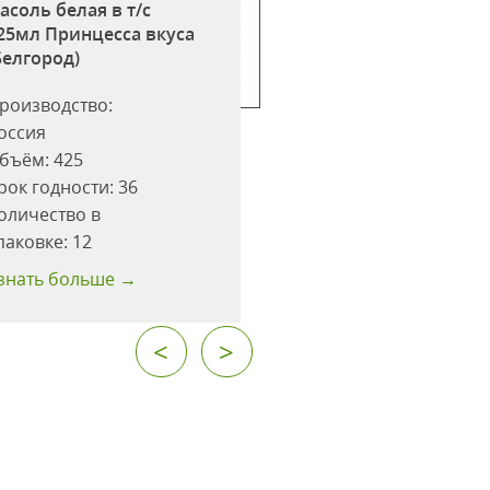
асоль белая в т/с
Фасоль белая в с/
25мл Принцесса вкуса
425мл ж/б Принце
Белгород)
вкуса (Белгород)
роизводство:
Производство:
оссия
Россия
бъём:
425
Объём:
425
рок годности:
36
Срок годности:
36
оличество в
Количество в
паковке:
12
упаковке:
12
знать больше →
Узнать больше →
<
>