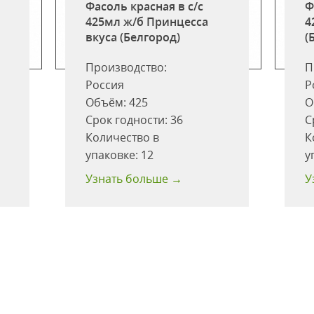
Фасоль красная в с/с
Ф
а
425мл ж/б Принцесса
4
вкуса (Белгород)
(
Производство:
П
Россия
Р
Объём:
425
О
Срок годности:
36
С
Количество в
К
упаковке:
12
у
Узнать больше →
У