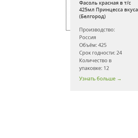
Фасоль красная в т/с
425мл Принцесса вкус
(Белгород)
Производство:
Россия
Объём:
425
ь белая Бондюэль
Срок годности:
24
\б Польша
Количество в
одности:
48 мес
упаковке:
12
 больше →
Узнать больше →