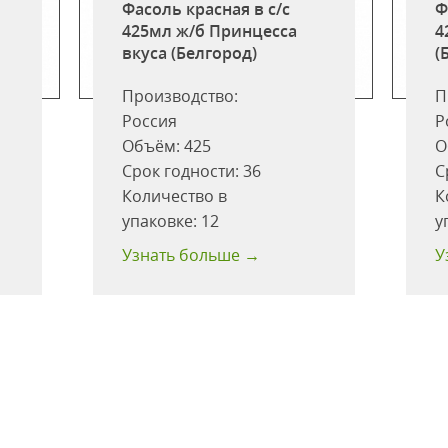
Фасоль красная в с/с
Ф
а
425мл ж/б Принцесса
4
вкуса (Белгород)
(
Производство:
П
Россия
Р
Объём:
425
О
Срок годности:
36
С
Количество в
К
упаковке:
12
у
Узнать больше →
У