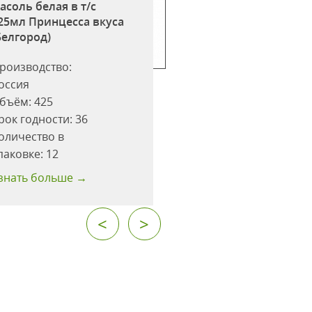
асоль белая в т/с
Фасоль белая в с/
25мл Принцесса вкуса
425мл ж/б Принце
Белгород)
вкуса (Белгород)
роизводство:
Производство:
оссия
Россия
бъём:
425
Объём:
425
рок годности:
36
Срок годности:
36
оличество в
Количество в
паковке:
12
упаковке:
12
знать больше →
Узнать больше →
<
>