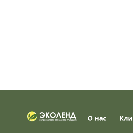
О нас
Кли