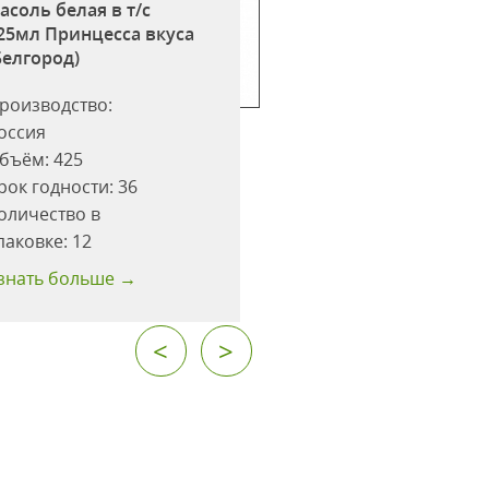
асоль белая в т/с
Фасоль белая в с/
25мл Принцесса вкуса
425мл ж/б Принце
Белгород)
вкуса (Белгород)
роизводство:
Производство:
оссия
Россия
бъём:
425
Объём:
425
рок годности:
36
Срок годности:
36
оличество в
Количество в
паковке:
12
упаковке:
12
знать больше →
Узнать больше →
<
>