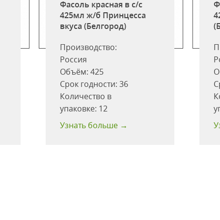
Фасоль красная в с/с
Ф
а
425мл ж/б Принцесса
4
вкуса (Белгород)
(
Производство:
П
Россия
Р
Объём:
425
О
Срок годности:
36
С
Количество в
К
упаковке:
12
у
Узнать больше →
У