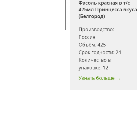
Фасоль красная в т/с
425мл Принцесса вкус
(Белгород)
Производство:
Россия
Объём:
425
ь белая Бондюэль
Срок годности:
24
\б Польша
Количество в
одности:
48 мес
упаковке:
12
 больше →
Узнать больше →