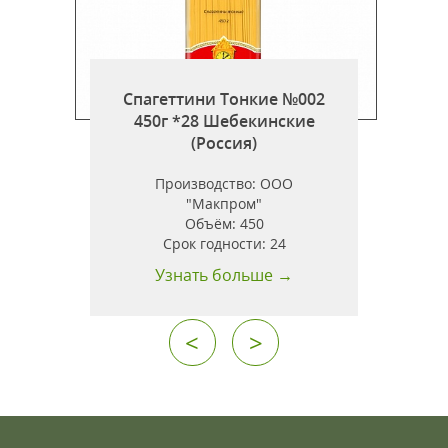
Спагеттини Тонкие №002
450г *28 Шебекинские
г
(Россия)
Производство:
ООО
"Макпром"
Объём:
450
.
Срок годности:
24
Узнать больше →
<
>