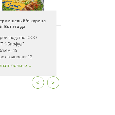
Спагетти классич
ермишель б/п курица
№004 500г Мальта
5г Вот это да
(Италия)
роизводство:
ООО
Производство:
ТПК-Биофуд"
P.A.P.SRL
бъём:
45
Объём:
500
рок годности:
12
Срок годности:
36
знать больше →
Узнать больше →
<
>