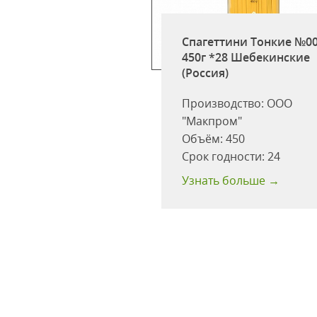
ки Из муки в/с
Спагеттини Тонкие №0
мак
450г *28 Шебекинские
(Россия)
:
4кг
одности:
24
Производство:
ООО
"Макпром"
ство в
Объём:
450
ке:
4 шт.
Срок годности:
24
 больше →
Узнать больше →