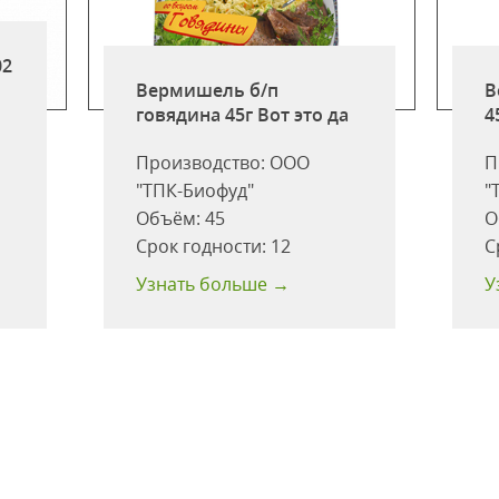
02
Вермишель б/п
В
говядина 45г Вот это да
4
Производство:
ООО
П
"ТПК-Биофуд"
"
Объём:
45
О
Срок годности:
12
С
Узнать больше →
У