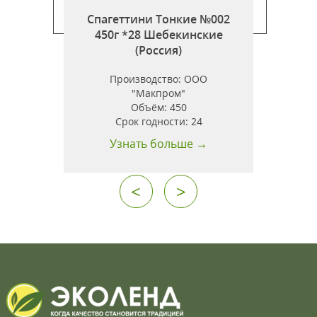
Спагеттини Тонкие №002
450г *28 Шебекинские
г
(Россия)
Производство:
ООО
"Макпром"
Объём:
450
.
Срок годности:
24
Узнать больше →
<
>