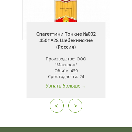
Спагеттини Тонкие №002
450г *28 Шебекинские
г
(Россия)
Производство:
ООО
"Макпром"
Объём:
450
.
Срок годности:
24
Узнать больше →
<
>