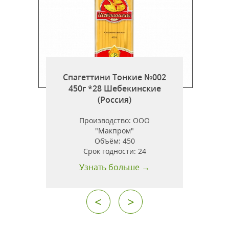
Спагеттини Тонкие №002
450г *28 Шебекинские
г
(Россия)
Производство:
ООО
"Макпром"
Объём:
450
.
Срок годности:
24
Узнать больше →
<
>