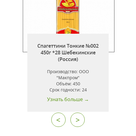
Спагеттини Тонкие №002
450г *28 Шебекинские
г
(Россия)
Производство:
ООО
"Макпром"
Объём:
450
.
Срок годности:
24
Узнать больше →
<
>