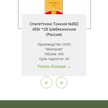
Спагеттини Тонкие №002
450г *28 Шебекинские
г
(Россия)
Производство:
ООО
"Макпром"
Объём:
450
.
Срок годности:
24
Узнать больше →
<
>