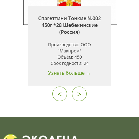
Спагеттини Тонкие №002
450г *28 Шебекинские
г
(Россия)
Производство:
ООО
"Макпром"
Объём:
450
.
Срок годности:
24
Узнать больше →
<
>