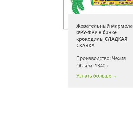
Жевательный мармела
ФРУ-ФРУ в банке
крокодилы СЛАДКАЯ
СКАЗКА
 MISSION Сыр
р
Производство:
Чехия
:
150 гр.
Объём:
1340 г
 больше →
Узнать больше →