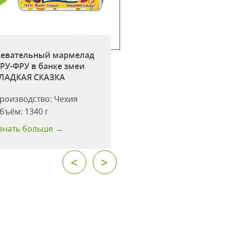
евательный мармелад
Жевательный ма
РУ-ФРУ в банке змеи
ФРУ-ФРУ в банке 
ЛАДКАЯ СКАЗКА
СЛАДКАЯ СКАЗКА
роизводство:
Чехия
Производство:
Че
бъём:
1340 г
Объём:
1340 г
знать больше →
Узнать больше →
<
>