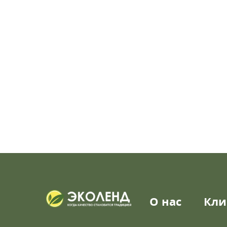
О нас
Кли