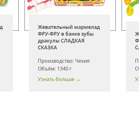
д
Жевательный мармелад
ФРУ-ФРУ в банке зубы
Ж
дракулы СЛАДКАЯ
Ф
СКАЗКА
С
Производство:
Чехия
П
Объём:
1340 г
О
Узнать больше →
У