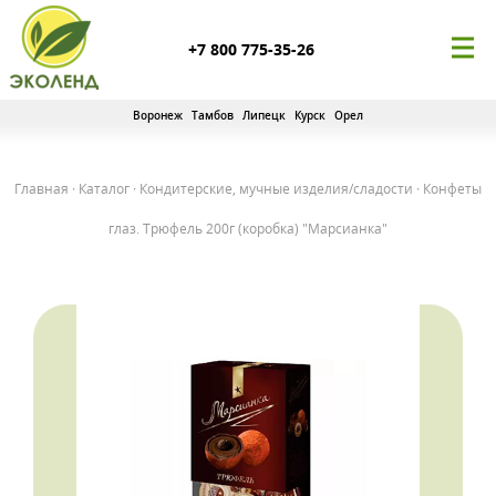
+7 800 775-35-26
Воронеж
Тамбов
Липецк
Курск
Орел
Главная
·
Каталог
·
Кондитерские, мучные изделия/сладости
·
Конфеты
глаз. Трюфель 200г (коробка) "Марсианка"