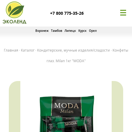
+7 800 775-35-26
Воронеж
Тамбов
Липецк
Курск
Орел
Главная
·
Каталог
·
Кондитерские, мучные изделия/сладости
·
Конфеты
глаз. Milan 1кг "MODA"