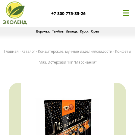
+7 800 775-35-26
Воронеж
Тамбов
Липецк
Курск
Орел
Главная
·
Каталог
·
Кондитерские, мучные изделия/сладости
·
Конфеты
глаз. Эстерхази 1кг "Марсианка"