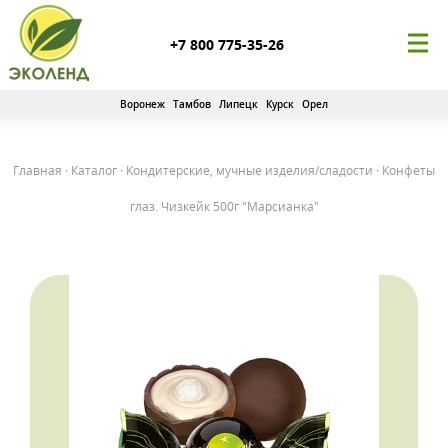
+7 800 775-35-26
Воронеж
Тамбов
Липецк
Курск
Орел
Главная
·
Каталог
·
Кондитерские, мучные изделия/сладости
·
Конфеты
глаз. Чизкейк 500г "Марсианка"