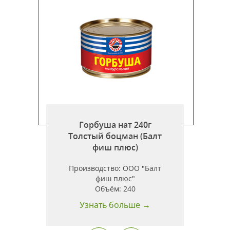
Горбуша нат 240г
т
Толстый боцман (Балт
фиш плюс)
н
Производство:
ООО "Балт
фиш плюс"
Объём:
240
Узнать больше →